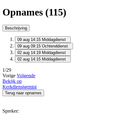
Opnames (115)
Beschrijving
09 aug 14:15
Middagdienst
09 aug 09:15
Ochtenddienst
02 aug 14:19
Middagdienst
02 aug 14:15
Middagdienst
1/29
Vorige
Volgende
Bekijk op
Kerkdienstgemist
Terug naar opnames
Spreker: