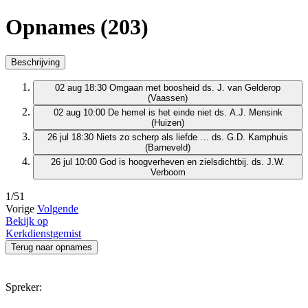
Opnames (203)
Beschrijving
02 aug 18:30
Omgaan met boosheid
ds. J. van Gelderop
(Vaassen)
02 aug 10:00
De hemel is het einde niet
ds. A.J. Mensink
(Huizen)
26 jul 18:30
Niets zo scherp als liefde …
ds. G.D. Kamphuis
(Barneveld)
26 jul 10:00
God is hoogverheven en zielsdichtbij.
ds. J.W.
Verboom
1/51
Vorige
Volgende
Bekijk op
Kerkdienstgemist
Terug naar opnames
Spreker: