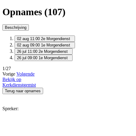
Opnames (107)
Beschrijving
02 aug 11:00
2e Morgendienst
02 aug 09:00
1e Morgendienst
26 jul 11:00
2e Morgendienst
26 jul 09:00
1e Morgendienst
1/27
Vorige
Volgende
Bekijk op
Kerkdienstgemist
Terug naar opnames
Spreker: