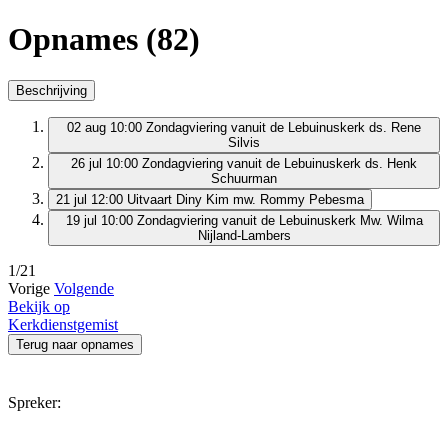
Opnames (82)
Beschrijving
02 aug 10:00
Zondagviering vanuit de Lebuinuskerk
ds. Rene
Silvis
26 jul 10:00
Zondagviering vanuit de Lebuinuskerk
ds. Henk
Schuurman
21 jul 12:00
Uitvaart Diny Kim
mw. Rommy Pebesma
19 jul 10:00
Zondagviering vanuit de Lebuinuskerk
Mw. Wilma
Nijland-Lambers
1/21
Vorige
Volgende
Bekijk op
Kerkdienstgemist
Terug naar opnames
Spreker: