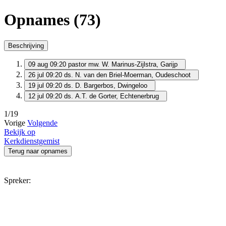
Opnames (73)
Beschrijving
09 aug 09:20
pastor mw. W. Marinus-Zijlstra, Garijp
26 jul 09:20
ds. N. van den Briel-Moerman, Oudeschoot
19 jul 09:20
ds. D. Bargerbos, Dwingeloo
12 jul 09:20
ds. A.T. de Gorter, Echtenerbrug
1/19
Vorige
Volgende
Bekijk op
Kerkdienstgemist
Terug naar opnames
Spreker: